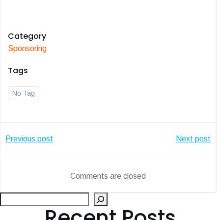
Category
Sponsoring
Tags
No Tag
Post
Post
Previous post
Next post
navigation
navigatio
Comments are closed
Suc
Recent Posts