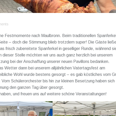
ments
öne Festmomente nach Maulbronn. Beim traditionellen Spanferke
Seite – doch die Stimmung blieb trotzdem super! Die Gäste ließ
s frisch zubereitete Spanferkel in geselliger Runde, während sie
 dieser Stelle möchten wir uns auch ganz herzlich bei unserem
ützung bei der Anschaffung unserer neuen Pavillons bedanken.
as Wetter dann bei unserem alljährlichen Vatertagsfest am
eibliche Wohl wurde bestens gesorgt – es gab köstliches vom Gri
 Vom Schülerorchester bis hin zur kleinen Besetzung haben sich 
immung den ganzen Tag über gesorgt.
 haben, und freuen uns auf weitere schöne Veranstaltungen!