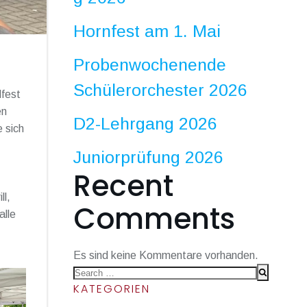
Hornfest am 1. Mai
Probenwochenende
Schülerorchester 2026
lfest
en
D2-Lehrgang 2026
 sich
Juniorprüfung 2026
Recent
ll,
Comments
alle
Es sind keine Kommentare vorhanden.
Search
KATEGORIEN
for: