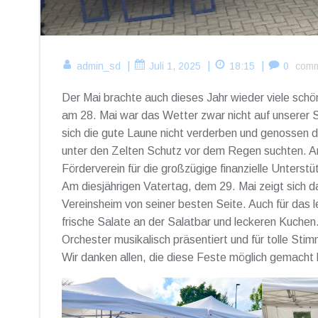
|
|
|
admin_sd
Juli 1, 2025
18:15
0
com
Der Mai brachte auch dieses Jahr wieder viele sch
am 28. Mai war das Wetter zwar nicht auf unserer 
sich die gute Laune nicht verderben und genossen da
unter den Zelten Schutz vor dem Regen suchten. An
Förderverein für die großzügige finanzielle Unterst
Am diesjährigen Vatertag, dem 29. Mai zeigt sich d
Vereinsheim von seiner besten Seite. Auch für das l
frische Salate an der Salatbar und leckeren Kuchen.
Orchester musikalisch präsentiert und für tolle St
Wir danken allen, die diese Feste möglich gemacht