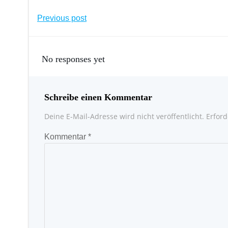
Post
Previous post
navigation
No responses yet
Schreibe einen Kommentar
Deine E-Mail-Adresse wird nicht veröffentlicht.
Erford
Kommentar
*