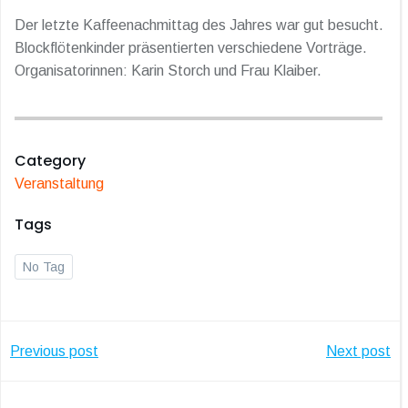
Der letzte Kaffeenachmittag des Jahres war gut besucht.
Blockflötenkinder präsentierten verschiedene Vorträge.
Organisatorinnen: Karin Storch und Frau Klaiber.
Category
Veranstaltung
Tags
No Tag
Post
Post
Previous post
Next post
navigation
navigatio