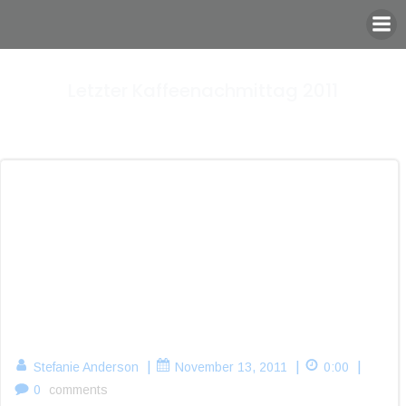
Zum
Inhalt
springen
Letzter Kaffeenachmittag 2011
|
|
|
Stefanie Anderson
November 13, 2011
0:00
0
comments