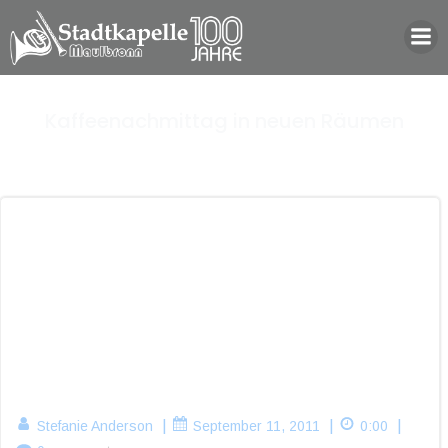
Zum
Inhalt
springen
Kaffeenachmittag in neuen Räumen
|
|
|
Stefanie Anderson
September 11, 2011
0:00