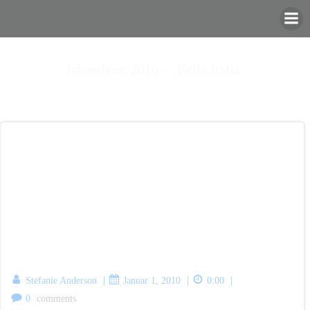
Zum
Inhalt
springen
Jahresfeier 2010 – ‚Bella Italia‘
|
|
|
Stefanie Anderson
Januar 1, 2010
0:00
0
comments