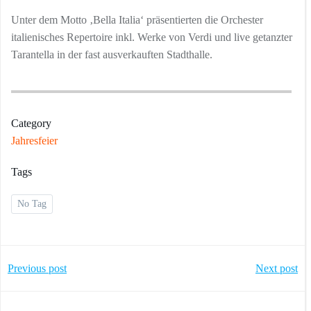
Unter dem Motto ‚Bella Italia‘ präsentierten die Orchester
italienisches Repertoire inkl. Werke von Verdi und live getanzter
Tarantella in der fast ausverkauften Stadthalle.
Category
Jahresfeier
Tags
No Tag
Post
Post
Previous post
Next post
navigation
navigation