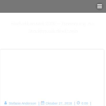
Zum
Inhalt
springen
Herbstkonzert 2018 – Ernennung zur
Stadtmusikdirektorin
|
|
|
Stefanie Anderson
Oktober 27, 2018
0:00