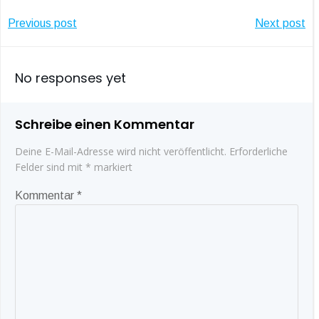
Post
Post
Previous post
Next post
navigation
navigatio
No responses yet
Schreibe einen Kommentar
Deine E-Mail-Adresse wird nicht veröffentlicht.
Erforderliche
Felder sind mit
*
markiert
Kommentar
*