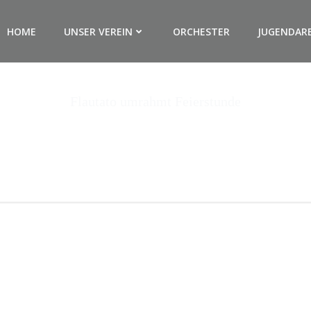
HOME
UNSER VEREIN
ORCHESTER
JUGENDAR
Flautato umrahmt Feierstunde