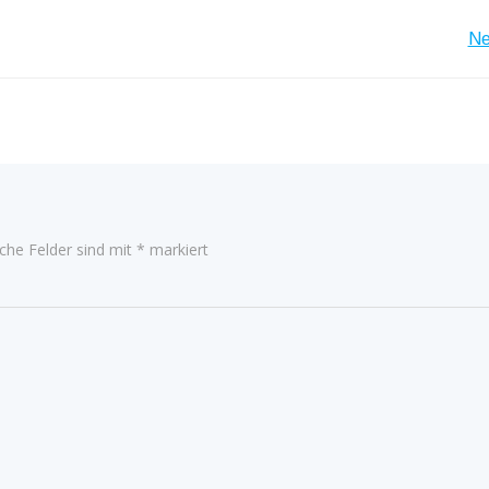
Post
Ne
navigation
iche Felder sind mit
*
markiert