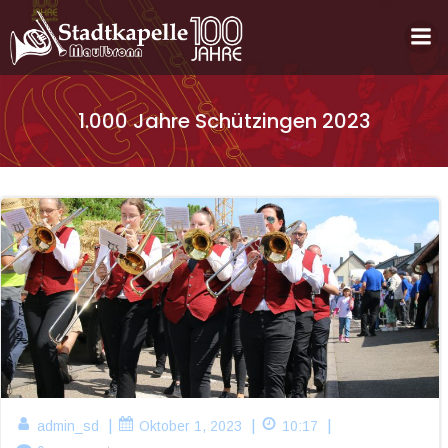
Zum
Inhalt
springen
1.000 Jahre Schützingen 2023
|
|
|
admin_sd
Oktober 1, 2023
10:17