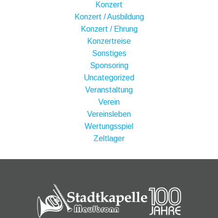
Konzert
Konzert / Ausbildung
Konzert / Ehrung
Konzertreise
Sonstiges
Sponsoring
Uncategorized
Veranstaltung
Verein
Vereinsleben
Wertungsspiel
Zeltlager