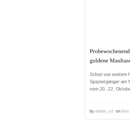
Probewochenende 
goldene Maultas
Schon von weitem h
Spaziergänger am 
vom 20.-22. Oktobe
by
admin_sd
on
Nov.